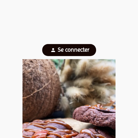
Se connecter
person