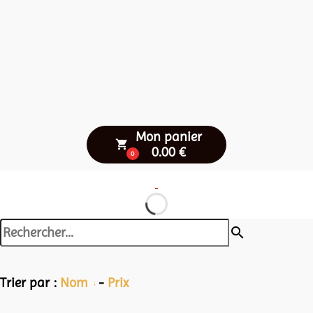
Mon panier
local_grocery_store
0.00 €
0
search
Trier par :
Nom
-
Prix