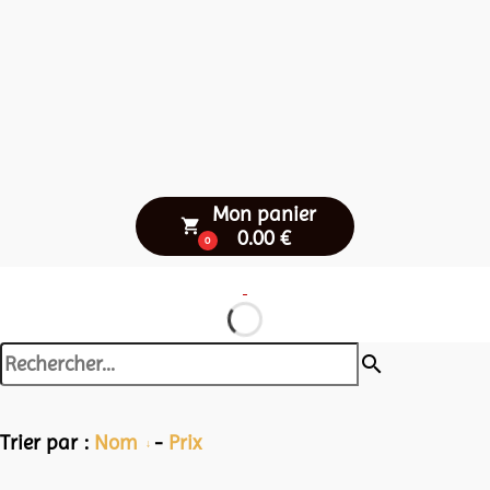
Mon panier
local_grocery_store
0.00 €
0
search
Trier par :
Nom
-
Prix