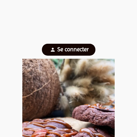
Se connecter
person